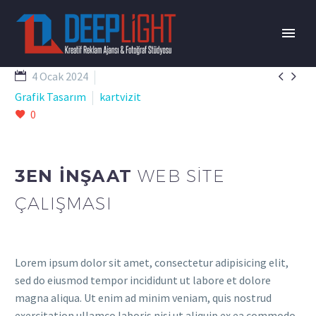


4 Ocak 2024
Grafik Tasarım
kartvizit
0
3EN İNŞAAT
WEB SITE
ÇALIŞMASI
Lorem ipsum dolor sit amet, consectetur adipisicing elit,
sed do eiusmod tempor incididunt ut labore et dolore
magna aliqua. Ut enim ad minim veniam, quis nostrud
exercitation ullamco laboris nisi ut aliquip ex ea commodo